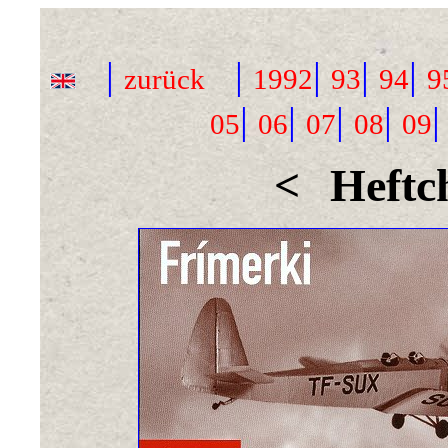
|
|
|
|
|
zurück
1992
93
94
9
|
|
|
|
05
06
07
08
09
<
Heftc