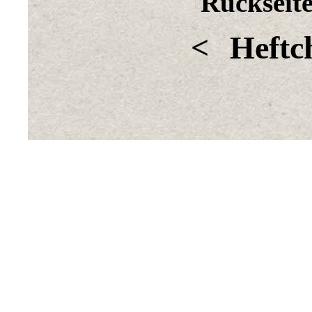
Rückseite
<
Heftc