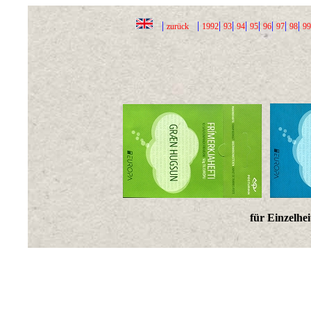
|
|
|
|
|
|
|
|
|
zurück
1992
93
94
95
96
97
98
99
für Einzelhei