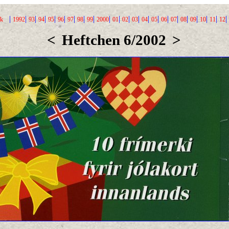
|
|
|
|
|
|
|
|
|
|
|
|
|
|
|
|
|
|
|
|
|
|
ck
1992
93
94
95
96
97
98
99
2000
01
02
03
04
05
06
07
08
09
10
11
12
<
Heftchen 6/2002
>