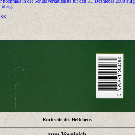
 nochmals in der Schlußverkaufsliste für den 31. Dezmeber 2008 aufge
 übrig.
ISK
Rückseite des Heftchens
zum Vergleich