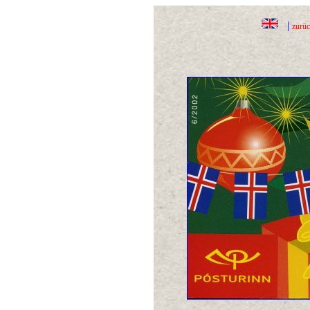
|
zurü