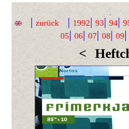
|
|
|
|
|
zurück
1992
93
94
9
|
|
|
|
05
06
07
08
09
<
Heftc