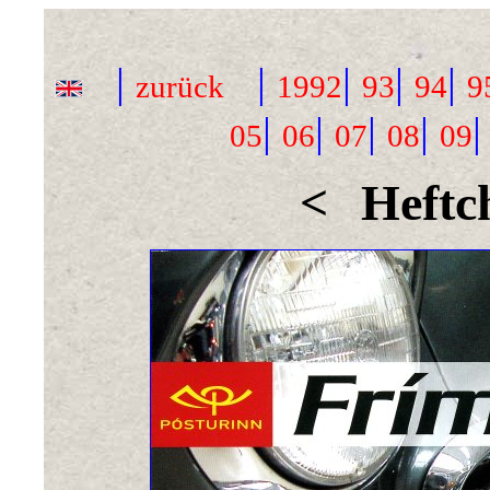
|
|
|
|
|
zurück
1992
93
94
9
|
|
|
|
05
06
07
08
09
<
Heftc