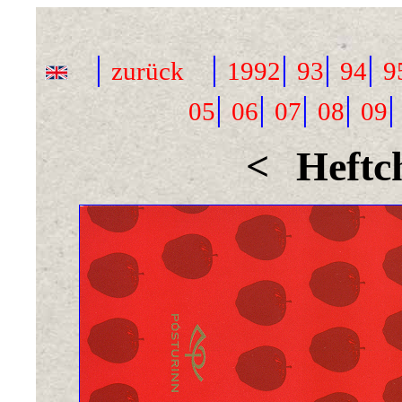
|
|
|
|
|
zurück
1992
93
94
9
|
|
|
|
05
06
07
08
09
<
Heftc