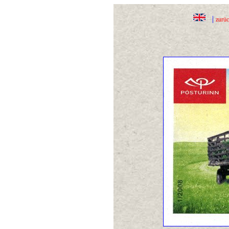
|
zurü