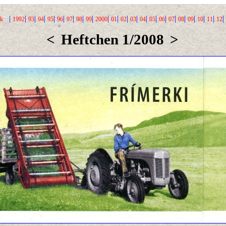
|
|
|
|
|
|
|
|
|
|
|
|
|
|
|
|
|
|
|
|
|
|
ck
1992
93
94
95
96
97
98
99
2000
01
02
03
04
05
06
07
08
09
10
11
12
<
Heftchen 1/2008
>