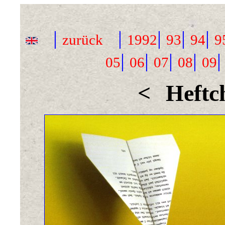
|
|
|
|
|
zurück
1992
93
94
9
|
|
|
|
05
06
07
08
09
<
Heftc