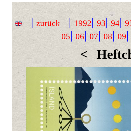
|
|
|
|
|
zurück
1992
93
94
9
|
|
|
|
05
06
07
08
09
<
Heftc