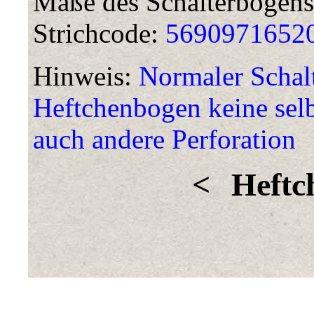
Maße des Schalterbogens
Strichcode:
5690971652
Hinweis:
Normaler Schal
Heftchenbogen keine sel
auch andere Perforation
<
Heftc