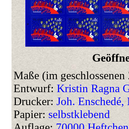
Geöffne
Maße (im geschlossenen 
Entwurf:
Kristin Ragna G
Drucker:
Joh. Enschedé, 
Papier:
selbstklebend
Auflage:
70000 Heftchen