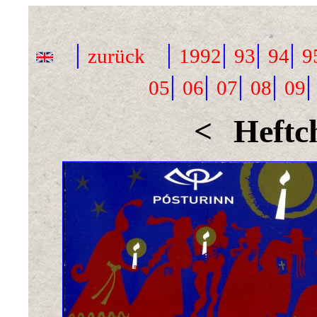
|
|
|
|
|
zurück
1992
93
94
9
|
|
|
|
05
06
07
08
09
<
Heftc