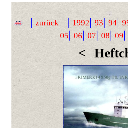
|
|
|
|
|
zurück
1992
93
94
9
|
|
|
|
05
06
07
08
09
<
Heftc