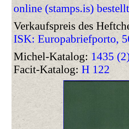
online (stamps.is) bestell
Verkaufspreis des Heftc
ISK: Europabriefporto, 5
Michel-Katalog:
1435 (2)
Facit-Katalog:
H 122