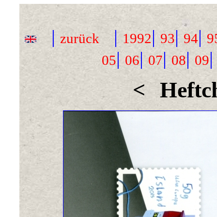
|
|
|
|
|
zurück
1992
93
94
9
|
|
|
|
05
06
07
08
09
<
Heftc