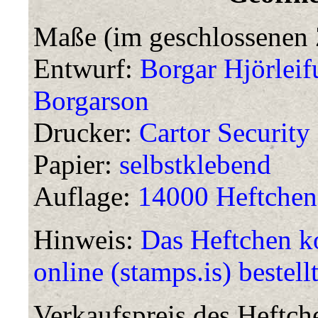
Maße (im geschlossenen 
Entwurf:
Borgar Hjörleif
Borgarson
Drucker:
Cartor Security 
Papier:
selbstklebend
Auflage:
14000 Heftchen
Hinweis:
Das Heftchen k
online (stamps.is) bestell
Verkaufspreis des Heftc