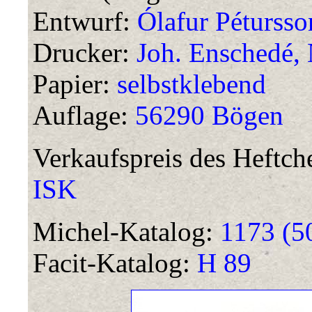
Entwurf:
Ólafur Pétursso
Drucker:
Joh. Enschedé, 
Papier:
selbstklebend
Auflage:
56290 Bögen
Verkaufspreis des Heftc
ISK
Michel-Katalog:
1173 (5
Facit-Katalog:
H 89