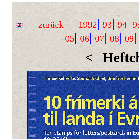
|
|
|
|
|
zurück
1992
93
94
9
|
|
|
|
05
06
07
08
09
<
Heftc