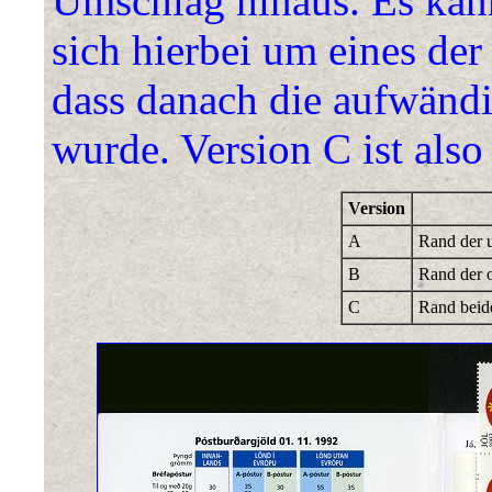
Umschlag hinaus. Es kan
sich hierbei um eines der
dass danach die aufwän
wurde. Version C ist also
Version
A
Rand der u
B
Rand der o
C
Rand beide