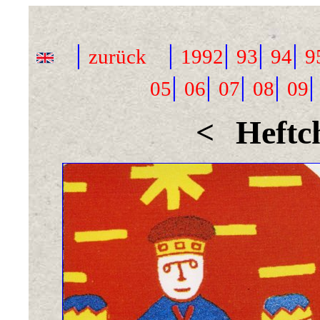
|
|
|
|
|
zurück
1992
93
94
9
|
|
|
|
05
06
07
08
09
<
Heftc